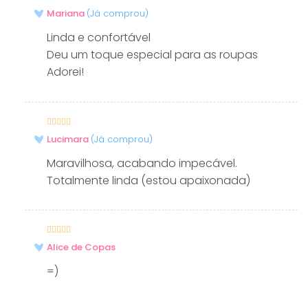
Avaliação
5
–
Mariana
(Já comprou)
de 5
Linda e confortável
Deu um toque especial para as roupas
Adorei!
Avaliação
–
Lucimara
(Já comprou)
4
de 5
Maravilhosa, acabando impecável.
Totalmente linda (estou apaixonada)
Avaliação
5
–
Alice de Copas
de 5
=)