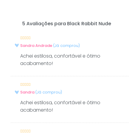
5 Avaliações para
Black Rabbit Nude
Avaliação
5
–
Sandra Andrade
(Já comprou)
de 5
Achei estilosa, confortável e ótimo
acabamento!
Avaliação
5
–
Sandra
(Já comprou)
de 5
Achei estilosa, confortável e ótimo
acabamento!