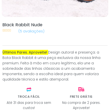
Black Rabbit Nude
(
5
avaliações)
Avaliado
5
como
4.8
de
5, com
baseado em
avaliações
de clientes
Últimos Pares. Aproveite!
Design autoral e presença: a
Bota Black Rabbit é uma peça exclusiva da nossa linha
premium. Feita à mão em couro legítimo, ela une a
sobriedade das linhas clássicas a um acabamento
imponente, sendo a escolha ideal para quem valoriza
qualidade técnica e estilo atemporal.
TROCA FÁCIL
FRETE GRÁTIS
Até 31 dias para troca sem
Na compra de 2 pares.
custos!
Aproveite!