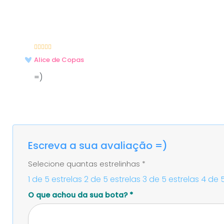
Avaliação
5
–
Alice de Copas
de 5
=)
Escreva a sua avaliação =)
Selecione quantas estrelinhas
*
1 de 5 estrelas
2 de 5 estrelas
3 de 5 estrelas
4 de 5
O que achou da sua bota?
*