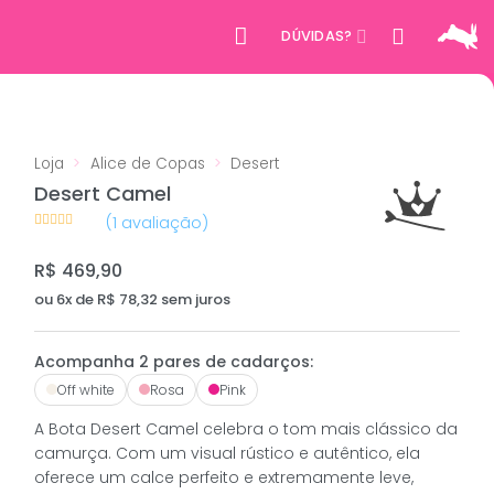
DÚVIDAS?
Loja
>
Alice de Copas
>
Desert
Desert Camel
(
1
avaliação)
Avaliado
1
como
5
de
5, com
R$
469,90
baseado em
avaliação de
ou
6
x de
R$
78,32
sem juros
cliente
Acompanha 2 pares de cadarços:
Off white
Rosa
Pink
A Bota Desert Camel celebra o tom mais clássico da
camurça. Com um visual rústico e autêntico, ela
oferece um calce perfeito e extremamente leve,