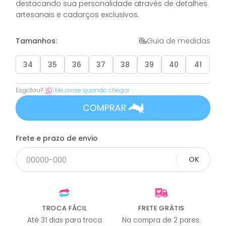
destacando sua personalidade através de detalhes
artesanais e cadarços exclusivos.
Tamanhos:
Guia de medidas
34
35
36
37
38
39
40
41
Esgotou?
Me avise quando chegar
COMPRAR
Frete e prazo de envio
OK
TROCA FÁCIL
FRETE GRÁTIS
Até 31 dias para troca
Na compra de 2 pares.