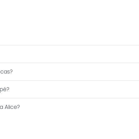
icas?
 pé?
a Alice?