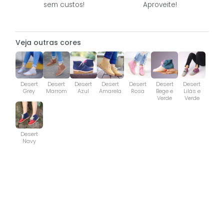
sem custos!
Aproveite!
Veja outras cores
Desert
Desert
Desert
Desert
Desert
Desert
Desert
Grey
Marrom
Azul
Amarela
Rosa
Bege e
Lilás e
Verde
Verde
Desert
Navy